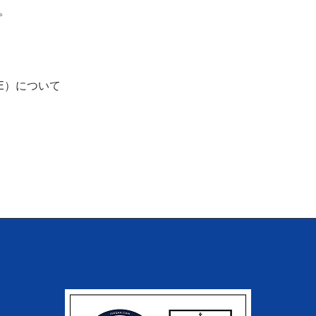
。
2E）について